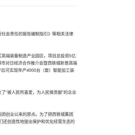
履行社会责任的报告编制指引》等相关法律
区高端装备制造产业园区，项目总投资5亿
了淄博市对日经济合作推介会暨西铁城新景高端
后可实现年产4000台（套）智能加工装
了“被人民所喜爱，为人民做贡献”的企业
集团创业以来的原点。为了把西铁城集团
们还创造性地提出保护和优化经营生态的