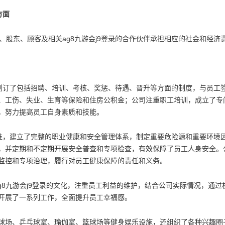
方面
工、股东、顾客及相关ag8九游会j9登录的合作伙伴承担相应的社会和经济
制订了包括招聘、培训、考核、奖惩、待遇、晋升等方面的制度，与员工
、工伤、失业、生育等保险和住房公积金；公司注重职工培训，成立了专
，努力提高员工自身素质和技能。
准，建立了完整的职业健康和安全管理体系，制定重要危险源和重要环境
，并定期和不定期开展安全普查和专项检查，有效保障了员工人身安全。
监控和专项治理，履行对员工健康保障的责任和义务。
ag8九游会j9登录的文化，注重员工利益的维护，结合公司实际情况，通
开展了一系列工作，全面提升员工幸福感。
球场、乒乓球室、瑜伽室、篮球场等健身娱乐设施，还组织了各种兴趣圈