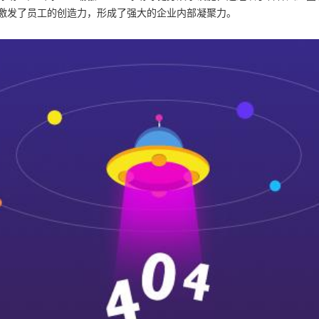
激发了员工的创造力，形成了强大的企业内部凝聚力。