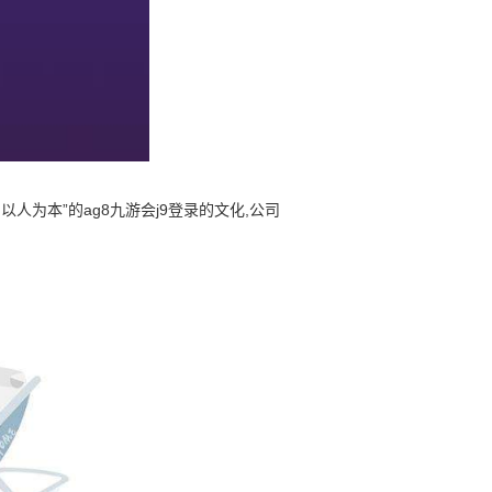
为本”的ag8九游会j9登录的文化,公司