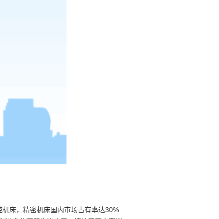
机床，精密机床国内市场占有率达30%