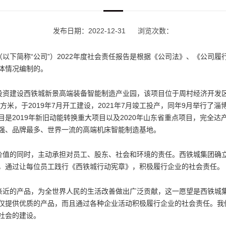
发布日期：2022-12-31
浏览次数：
以下简称“公司”）2022年度社会责任报告是根据《公司法》、《公司
体情况编制的。
投资建设西铁城新景高端装备智能制造产业园，该项目位于周村经济开发
方米，于2019年7月开工建设，2021年7月竣工投产，同年9月举行
是2019年新旧动能转换重大项目以及2020年山东省重点项目，完全达产
强、品牌最多、世界一流的高端机床智能制造基地。
价值的同时，主动承担对员工、股东、社会和环境的责任。西铁城集团确立
，通过让每位员工践行《西铁城行动宪章》，积极履行企业的社会责任。
亲近的产品，为全世界人民的生活改善做出广泛贡献，这一愿望是西铁城
仅提供优质的产品，而且通过各种企业活动积极履行企业的社会责任。我
社会的建设。