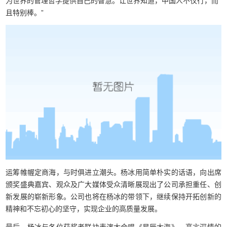
为世界的管理哲学提供自己的智慧。让世界知道，中国人不仅行，而
且特别棒。”
运筹帷幄定商海，与时俱进立潮头。杨冰用简单朴实的话语，向出席
颁奖盛典嘉宾、观众及广大媒体受众清晰展现出了公司承担重任、创
新发展的崭新形象。公司也将在杨冰的带领下，继续保持开拓创新的
精神和不忘初心的坚守，实现企业的高质量发展。