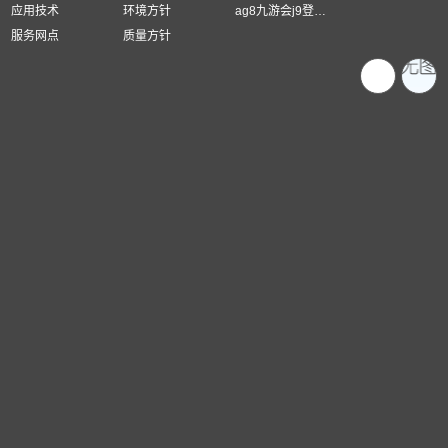
应用技术
环境方针
ag8九游会j9登录的文化
服务网点
质量方针