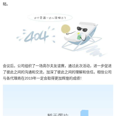
础。
会议后，公司组织了一场高尔夫友谊赛，通过此次活动，进一步促进
了彼此之间的沟通和交流，加深了彼此之间的理解和信任。相信
公司
与各代理商在
2019
年一定会取得更加辉煌的成绩！